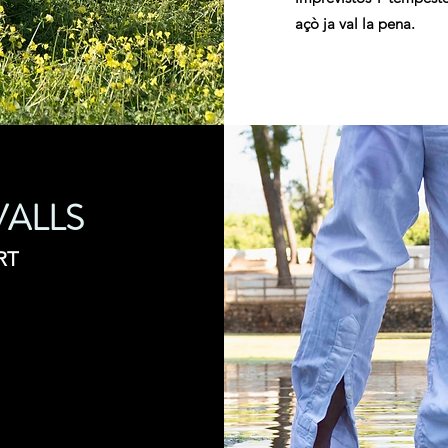
açò ja val la pena.
VALLS
RT