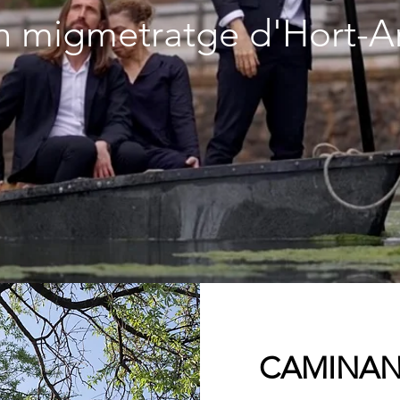
n migmetratge d'Hort-A
CAMINANT