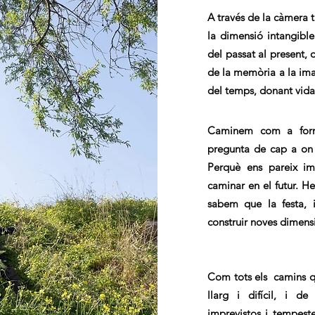
A través de la càmera 
la dimensió intangibl
del passat al present, de
de la memòria a la im
del temps, donant vida a
Caminem com a form
pregunta d
e cap a on 
Perquè ens pareix im
caminar en el futur. 
sabem que la festa, 
construir noves dimens
Com tots els camins q
llarg i difícil, i d
imprevistos i tempest